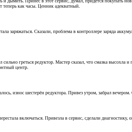
 и дымить. Принёс в этот сервис, думал, придется покупать но
т теперь как часы. Ценник адекватный.
ала заряжаться. Сказали, проблема в контроллере заряда аккумул
 сильно греться редуктор. Мастер сказал, что смазка высохла и
онтный центр.
лось, износ шестерён редуктора. Привез утром, забрал вечером.
стала включаться. Привезла в сервис, сделали диагностику, ока