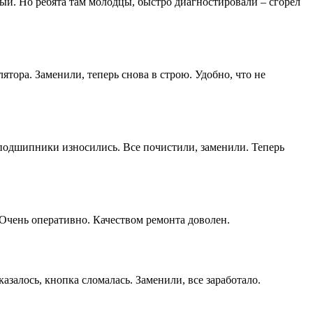
вый. Но ребята там молодцы, быстро диагностировали – сгорел
ятора. Заменили, теперь снова в строю. Удобно, что не
 подшипники износились. Все почистили, заменили. Теперь
 Очень оперативно. Качеством ремонта доволен.
залось, кнопка сломалась. Заменили, все заработало.