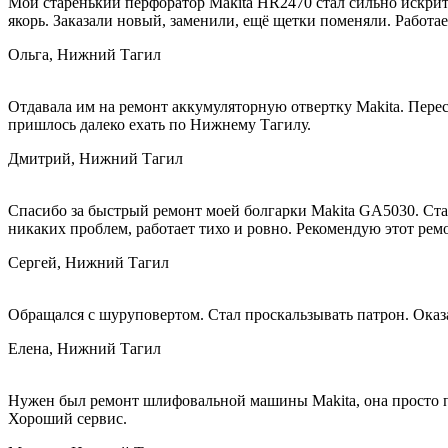
Мой старенький перфоратор Makita HR2470 стал сильно искрить
якорь. Заказали новый, заменили, ещё щетки поменяли. Работае
Ольга, Нижний Тагил
Отдавала им на ремонт аккумуляторную отвертку Makita. Перест
пришлось далеко ехать по Нижнему Тагилу.
Дмитрий, Нижний Тагил
Спасибо за быстрый ремонт моей болгарки Makita GA5030. Стал
никаких проблем, работает тихо и ровно. Рекомендую этот рем
Сергей, Нижний Тагил
Обращался с шуруповертом. Стал проскальзывать патрон. Оказа
Елена, Нижний Тагил
Нужен был ремонт шлифовальной машины Makita, она просто пере
Хороший сервис.