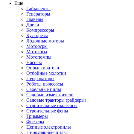
Еще
Гайковерты
Генераторы
Граверы
Дрели
Компрессоры
Кусторезы
Лодочные моторы
Мотобуры
Мотокосы
Мотопомпы
Насосы
Опрыскиватели
Отбойные молотки
Перфораторы
Роботы пылесосы
Сабельные пилы
Садовые измельчители
Садовые тракторы (райдеры)
Строительные пылесосы
Строительные фены
Триммеры
Фрезеры
Цепные электропилы
Циркулярные пилы