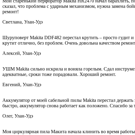
Мой старенький перфоратор Makita HR2470 начал барахлить, по
сказал, что проблема с ударным механизмом, нужна замена бой
ремонт!
Светлана, Улан-Удэ
Шуруповерт Makita DDF482 перестал крутить – просто гудит и 
крутит отлично, без проблем. Очень довольна качеством ремонт
Алексей, Улан-Удэ
УШМ Makita сильно искрила и воняла горелым. Сдал инструмент
адекватные, сроки тоже порадовали. Хороший ремонт.
Евгений, Улан-Удэ
Аккумулятор от моей сабельной пилы Makita перестал держать з
быстро, аккумулятор снова работает как положено. Спасибо за 
Олег, Улан-Удэ
Моя циркулярная пила Макита начала клинить во время работы.