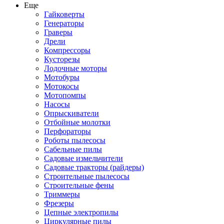
Еще
Гайковерты
Генераторы
Граверы
Дрели
Компрессоры
Кусторезы
Лодочные моторы
Мотобуры
Мотокосы
Мотопомпы
Насосы
Опрыскиватели
Отбойные молотки
Перфораторы
Роботы пылесосы
Сабельные пилы
Садовые измельчители
Садовые тракторы (райдеры)
Строительные пылесосы
Строительные фены
Триммеры
Фрезеры
Цепные электропилы
Циркулярные пилы