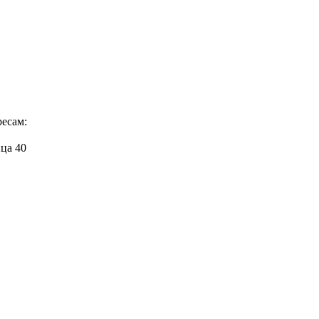
ресам:
ица 40