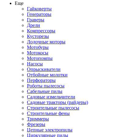
Еще
Гайковерты
Генераторы
Граверы
Дрели
Компрессоры
Кусторезы
Лодочные моторы
Мотобуры
Мотокосы
Мотопомпы
Насосы
Опрыскиватели
Отбойные молотки
Перфораторы
Роботы пылесосы
Сабельные пилы
Садовые измельчители
Садовые тракторы (райдеры)
Строительные пылесосы
Строительные фены
Триммеры
Фрезеры
Цепные электропилы
Циркулярные пилы