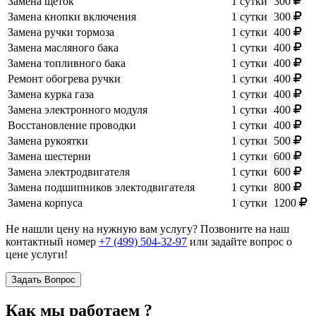
Замена щеток
1 сутки
300
Замена кнопки включения
1 сутки
300
Замена ручки тормоза
1 сутки
400
Замена масляного бака
1 сутки
400
Замена топливного бака
1 сутки
400
Ремонт обогрева ручки
1 сутки
400
Замена курка газа
1 сутки
400
Замена электронного модуля
1 сутки
400
Восстановление проводки
1 сутки
400
Замена рукоятки
1 сутки
500
Замена шестерни
1 сутки
600
Замена электродвигателя
1 сутки
600
Замена подшипников электодвигателя
1 сутки
800
Замена корпуса
1 сутки
1200
Не нашли цену на нужную вам услугу? Позвоните на наш
контактный номер
+7 (499) 504-32-97
или задайте вопрос о
цене услуги!
Задать Вопрос
Как мы работаем ?