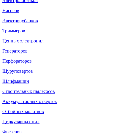
Электролобзиков
Насосов
Электрорубанков
Триммеров
Цепных электропил
Генераторов
Перфораторов
Шуруповертов
Шлифмашин
Строительных пылесосов
Аккумуляторных отверток
Отбойных молотков
Циркулярных пил
Фрезеров