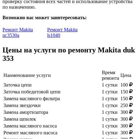
проверку состояния всех частей и использование устройства
по назначению.
Возможно вас может заинтересовать:
Ремонт Makita
Ремонт Makita
uc3530a
ls1040
Цены на услуги по ремонту Makita duk
353
Время
Наименование услуги
Цена
ремонта
Заточка цепи
1 сутки
100
Заточка победитовой цепи
1 сутки
150
Замена масляного фильтра
1 сутки
150
Замена звездочки
1 сутки
250
Замена амортизатора
1 сутки
300
Замена шпилек
1 сутки
300
Замена масляного насоса
1 сутки
300
Ремонт масляного насоса
1 сутки
300