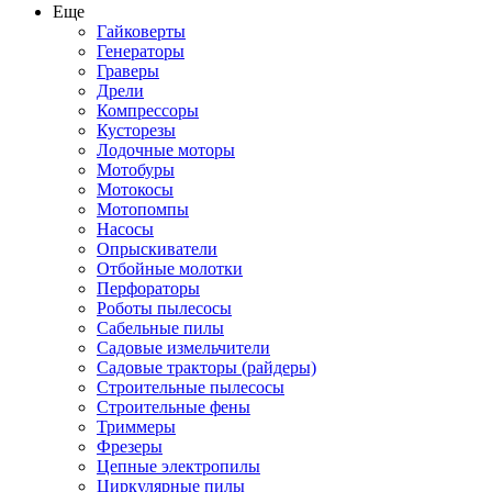
Еще
Гайковерты
Генераторы
Граверы
Дрели
Компрессоры
Кусторезы
Лодочные моторы
Мотобуры
Мотокосы
Мотопомпы
Насосы
Опрыскиватели
Отбойные молотки
Перфораторы
Роботы пылесосы
Сабельные пилы
Садовые измельчители
Садовые тракторы (райдеры)
Строительные пылесосы
Строительные фены
Триммеры
Фрезеры
Цепные электропилы
Циркулярные пилы