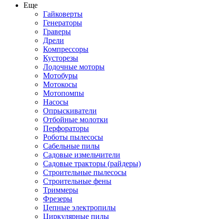
Еще
Гайковерты
Генераторы
Граверы
Дрели
Компрессоры
Кусторезы
Лодочные моторы
Мотобуры
Мотокосы
Мотопомпы
Насосы
Опрыскиватели
Отбойные молотки
Перфораторы
Роботы пылесосы
Сабельные пилы
Садовые измельчители
Садовые тракторы (райдеры)
Строительные пылесосы
Строительные фены
Триммеры
Фрезеры
Цепные электропилы
Циркулярные пилы