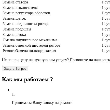
Замена статора
1 су
Замена выключателя
1 су
Замена регулятора оборотов
1 су
Замена щеток
1 су
Замена подшипника ротора
1 су
Замена подошвы
1 су
Замена штока
1 су
Смазка плунжерного механизма
1 су
Замена ответной шестерни ротора
1 су
Ремонт/Замена пилкодержателя
1 су
Не нашли цену на нужную вам услугу? Позвоните на наш кон
Задать Вопрос
Как мы работаем ?
1.
Принимаем Вашу заявку на ремонт.