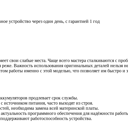
ое устройство через один день, с гарантией 1 год
имеет свои слабые места. Чаще всего мастера сталкиваются с пр
я реже. Важность использования оригинальных деталей нельзя не
м работы именно с этой моделью, что позволяет им быстро и э
аккумуляторов продлевает срок службы.
 с источником питания, часто выходят из строя.
стей, необходима замена всей материнской платы.
актуальность программного обеспечения для надёжности работы
 поддерживают работоспособность устройства.