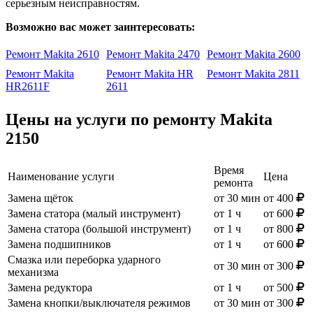
серьезным неисправностям.
Возможно вас может заинтересовать:
Ремонт Makita 2610
Ремонт Makita 2470
Ремонт Makita 2600
Ремонт Makita
Ремонт Makita HR
Ремонт Makita 2811
HR2611F
2611
Цены на услуги по ремонту Makita
2150
Время
Наименование услуги
Цена
ремонта
Замена щёток
от 30 мин
от 400
Замена статора (малый инструмент)
от 1 ч
от 600
Замена статора (большой инструмент)
от 1 ч
от 800
Замена подшипников
от 1 ч
от 600
Смазка или переборка ударного
от 30 мин
от 300
механизма
Замена редуктора
от 1 ч
от 500
Замена кнопки/выключателя режимов
от 30 мин
от 300