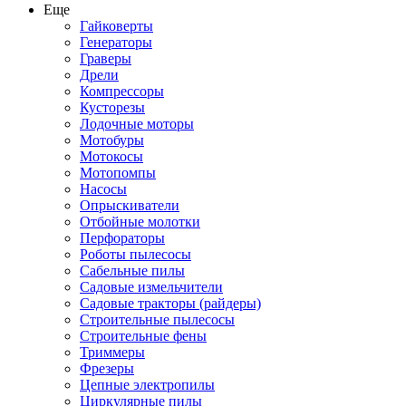
Еще
Гайковерты
Генераторы
Граверы
Дрели
Компрессоры
Кусторезы
Лодочные моторы
Мотобуры
Мотокосы
Мотопомпы
Насосы
Опрыскиватели
Отбойные молотки
Перфораторы
Роботы пылесосы
Сабельные пилы
Садовые измельчители
Садовые тракторы (райдеры)
Строительные пылесосы
Строительные фены
Триммеры
Фрезеры
Цепные электропилы
Циркулярные пилы