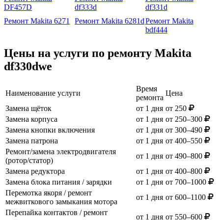
DF457D
df333d
df331d
Ремонт Makita 6271
Ремонт Makita 6281d
Ремонт Makita
bdf444
Цены на услуги по ремонту Makita
df330dwe
Время
Наименование услуги
Цена
ремонта
Замена щёток
от 1 дня
от 250
Замена корпуса
от 1 дня
от 250–300
Замена кнопки включения
от 1 дня
от 300–490
Замена патрона
от 1 дня
от 400–550
Ремонт/замена электродвигателя
от 1 дня
от 490–800
(ротор/статор)
Замена редуктора
от 1 дня
от 400–800
Замена блока питания / зарядки
от 1 дня
от 700–1000
Перемотка якоря / ремонт
от 1 дня
от 600–1100
межвиткового замыкания мотора
Перепайка контактов / ремонт
от 1 дня
от 550–600