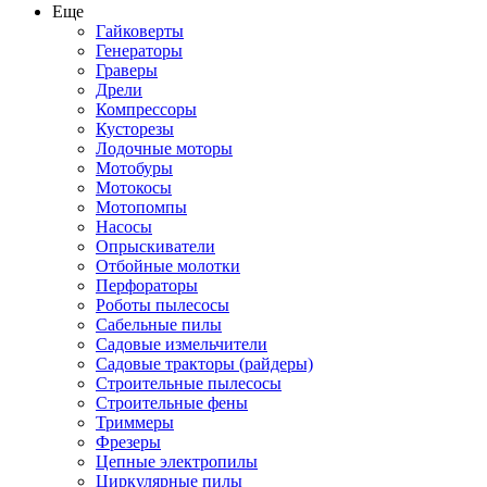
Еще
Гайковерты
Генераторы
Граверы
Дрели
Компрессоры
Кусторезы
Лодочные моторы
Мотобуры
Мотокосы
Мотопомпы
Насосы
Опрыскиватели
Отбойные молотки
Перфораторы
Роботы пылесосы
Сабельные пилы
Садовые измельчители
Садовые тракторы (райдеры)
Строительные пылесосы
Строительные фены
Триммеры
Фрезеры
Цепные электропилы
Циркулярные пилы