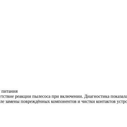
у питания
утствие реакции пылесоса при включении. Диагностика показала
осле замены повреждённых компонентов и чистки контактов устр