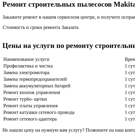
Ремонт строительных пылесосов Makita 
Закажите ремонт в нашем сервисном центре, и получите исправн
Стоимость и сроки ремонта
Заказать
Цены на услуги по ремонту строительн
Наименование услуги
Врем
Профилактика и чистка
1 су
Замена электромотора
1 су
Замена термопредохранителей
1 су
Замена аккумуляторных батарей
1 су
Ремонт кнопок управления
1 су
Ремонт турбо- щетки
1 су
Ремонт платы управления
1 су
Ремонт катушки сетевого провода
1 су
Ремонт сетевого адаптера
1 су
Не нашли цену на нужную вам услугу? Позвоните на наш кон