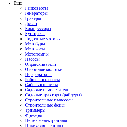
Еще
Гайковерты
Генераторы
Граверы
Дрели
Компрессоры
Кусторезы
Лодочные моторы
Мотобуры
Мотокосы
Мотопомпы
Насосы
Опрыскиватели
Отбойные молотки
Перфораторы
Роботы пылесосы
Сабельные пилы
Садовые измельчители
Садовые тракторы (райдеры)
Строительные пылесосы
Строительные фены
Триммеры
Фрезеры
Цепные электропилы
Циркулярные пилы