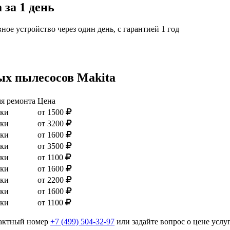
за 1 день
ое устройство через один день, с гарантией 1 год
ых пылесосов Makita
я ремонта
Цена
тки
от 1500
тки
от 3200
тки
от 1600
тки
от 3500
тки
от 1100
тки
от 1600
тки
от 2200
тки
от 1600
тки
от 1100
тактный номер
+7 (499) 504-32-97
или задайте вопрос о цене услу